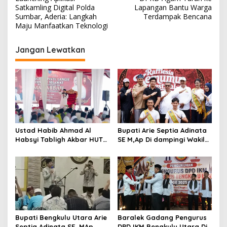
a
Satkamling Digital Polda
Lapangan Bantu Warga
v
Sumbar, Aderia: Langkah
Terdampak Bencana
Maju Manfaatkan Teknologi
i
g
Jangan Lewatkan
a
s
i
p
o
s
Ustad Habib Ahmad Al
Bupati Arie Septia Adinata
Habsyi Tabligh Akbar HUT
SE M,Ap Di dampingi Wakil
67 Kabupaten Bengkulu
Bupati Sumarno S,Pd Resmi
Utara
Buka Raflesia Kemumu
Festival
Bupati Bengkulu Utara Arie
Baralek Gadang Pengurus
Septia Adinata SE, MAp
DPD IKM Bengkulu Utara Di