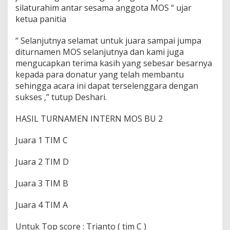
b
silaturahim antar sesama anggota MOS “ ujar
a
ketua panitia
n
D
“ Selanjutnya selamat untuk juara sampai jumpa
i
diturnamen MOS selanjutnya dan kami juga
D
'
mengucapkan terima kasih yang sebesar besarnya
F
kepada para donatur yang telah membantu
r
sehingga acara ini dapat terselenggara dengan
e
sukses ,” tutup Deshari.
s
t
o
HASIL TURNAMEN INTERN MOS BU 2
Juara 1 TIM C
Juara 2 TIM D
Juara 3 TIM B
Juara 4 TIM A
Untuk Top score : Trianto ( tim C )