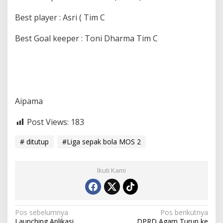
Best player : Asri ( Tim C
Best Goal keeper : Toni Dharma Tim C
Aipama
Post Views:
183
# ditutup
#Liga sepak bola MOS 2
Ikuti Kami
N
Pos sebelumnya
Pos berikutnya
Launching Aplikasi
DPRD Agam Turun ke