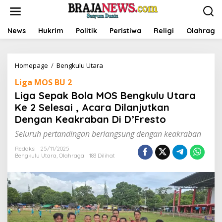
L
e
w
a
News
Hukrim
Politik
Peristiwa
Religi
Olahraga
t
i
k
Homepage
/
Bengkulu Utara
L
e
i
k
Liga MOS BU 2
g
o
a
n
Liga Sepak Bola MOS Bengkulu Utara
S
t
Ke 2 Selesai , Acara Dilanjutkan
e
e
Dengan Keakraban Di D’Fresto
p
n
a
Seluruh pertandingan berlangsung dengan keakraban
k
B
Redaksi
25/11/2025
o
Bengkulu Utara
,
Olahraga
183 Dilihat
l
a
M
O
S
B
e