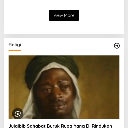
Trofeo DiIpuh
Penghargaan Khusus
Kepada Kapolres Bengkulu
Utara
View More
Religi
Julaibib Sahabat Buruk Rupa Yang Di Rindukan