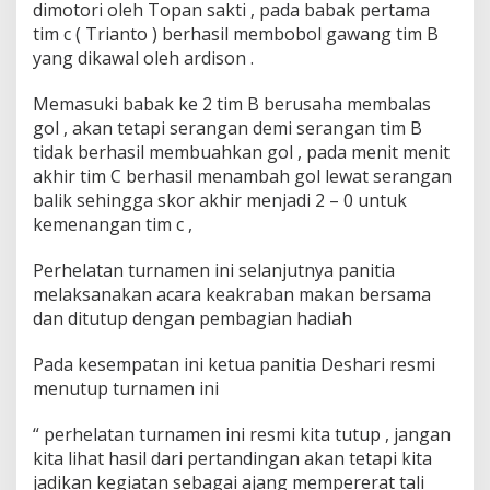
dimotori oleh Topan sakti , pada babak pertama
r
a
tim c ( Trianto ) berhasil membobol gawang tim B
D
yang dikawal oleh ardison .
i
l
Memasuki babak ke 2 tim B berusaha membalas
a
gol , akan tetapi serangan demi serangan tim B
n
j
tidak berhasil membuahkan gol , pada menit menit
u
akhir tim C berhasil menambah gol lewat serangan
t
balik sehingga skor akhir menjadi 2 – 0 untuk
k
kemenangan tim c ,
a
n
D
Perhelatan turnamen ini selanjutnya panitia
e
melaksanakan acara keakraban makan bersama
n
dan ditutup dengan pembagian hadiah
g
a
Pada kesempatan ini ketua panitia Deshari resmi
n
K
menutup turnamen ini
e
a
“ perhelatan turnamen ini resmi kita tutup , jangan
k
kita lihat hasil dari pertandingan akan tetapi kita
r
jadikan kegiatan sebagai ajang mempererat tali
a