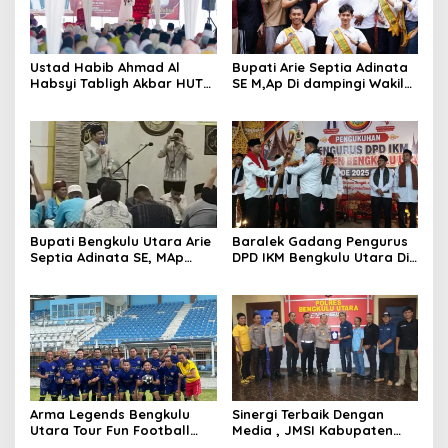
Ustad Habib Ahmad Al
Bupati Arie Septia Adinata
Habsyi Tabligh Akbar HUT
SE M,Ap Di dampingi Wakil
67 Kabupaten Bengkulu
Bupati Sumarno S,Pd Resmi
Utara
Buka Raflesia Kemumu
Festival
Bupati Bengkulu Utara Arie
Baralek Gadang Pengurus
Septia Adinata SE, MAp
DPD IKM Bengkulu Utara Di
Sambut Kepulangan
Kukuhkan Efendi SP Ketua
Jemaah Haji Dengan Penuh
Umum 2025-2030
Rasa Syukur
Arma Legends Bengkulu
Sinergi Terbaik Dengan
Utara Tour Fun Football
Media , JMSI Kabupaten
Trofeo Di Kerinci Dan
Bengkulu Utara Beri