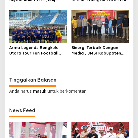
Sambut Kepulangan
Kukuhkan Efendi SP Ketua
Jemaah Haji Dengan Penuh
Umum 2025-2030
Rasa Syukur
Arma Legends Bengkulu
Sinergi Terbaik Dengan
Utara Tour Fun Football
Media , JMSI Kabupaten
Trofeo Di Kerinci Dan
Bengkulu Utara Beri
Trofeo DiIpuh
Penghargaan Khusus
Kepada Kapolres Bengkulu
Utara
Tinggalkan Balasan
Anda harus
masuk
untuk berkomentar.
News Feed