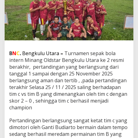
n
g
k
u
l
u
U
t
a
r
B
N
C
.
Bengkulu Utara
–
Turnamen sepak bola
a
intern Minang Oldstar Bengkulu Utara ke 2 resmi
K
berakhir, pertandingan yang berlangsung dari
e
tanggal 1 sampai dengan 25 November 2025
2
berlangsung aman dan tertib , ,pada pertandingan
S
e
terakhir Selasa 25 / 11 / 2025 saling berhadapan
l
tim c vs tim B yang dimenangkan oleh tim c dengan
e
skor 2 – 0 , sehingga tim c berhasil menjadi
s
champion
a
i
,
Pertandingan berlangsung sangat ketat tim c yang
A
dimotori oleh Ganti Budiarto bermain dalam tempo
c
sedang berhasil meredam permainan tim B yang
a