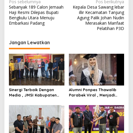
N
Pos sebelumnya
Pos berikutnya
Sebanyak 189 Calon Jemaah
Kepala Desa Sawang lebar
a
Haji Resmi Dilepas Bupati
illir Kecamatan Tanjung
v
Bengkulu Utara Menuju
Agung Palik Johan Nudin
Embarkasi Padang
Merasakan Manfaat
i
Pelatihan P3D
g
Jangan Lewatkan
a
s
i
p
o
s
Sinergi Terbaik Dengan
Alumni Ponpes Thawalib
Media , JMSI Kabupaten
Parabek Viral , Menjadi
Bengkulu Utara Beri
Lulusan Terbaik Di Al Azhar
Penghargaan Khusus
Kairo Dengan Berbagai
Kepada Kapolres Bengkulu
Prestasi
Utara