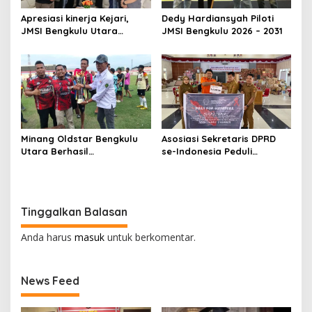
Apresiasi kinerja Kejari,
Dedy Hardiansyah Piloti
JMSI Bengkulu Utara
JMSI Bengkulu 2026 – 2031
Berikan Piagam Dan
Cendramata
Minang Oldstar Bengkulu
Asosiasi Sekretaris DPRD
Utara Berhasil
se-Indonesia Peduli
Mempertahankan Juara
Bencana di Agam
Dalam Liga MOS U37+ Se-
provinsi Bengkulu
Tinggalkan Balasan
Anda harus
masuk
untuk berkomentar.
News Feed