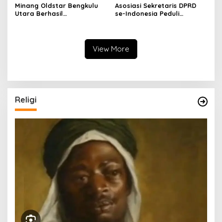
Minang Oldstar Bengkulu
Asosiasi Sekretaris DPRD
Utara Berhasil
se-Indonesia Peduli
Mempertahankan Juara
Bencana di Agam
Dalam Liga MOS U37+ Se-
provinsi Bengkulu
View More
Religi