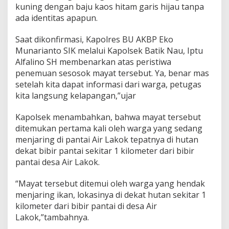
,
kuning dengan baju kaos hitam garis hijau tanpa
M
ada identitas apapun.
a
y
Saat dikonfirmasi, Kapolres BU AKBP Eko
a
Munarianto SIK melalui Kapolsek Batik Nau, Iptu
t
D
Alfalino SH membenarkan atas peristiwa
i
penemuan sesosok mayat tersebut. Ya, benar mas
T
setelah kita dapat informasi dari warga, petugas
e
kita langsung kelapangan,”ujar
m
u
k
Kapolsek menambahkan, bahwa mayat tersebut
a
ditemukan pertama kali oleh warga yang sedang
n
menjaring di pantai Air Lakok tepatnya di hutan
T
dekat bibir pantai sekitar 1 kilometer dari bibir
a
pantai desa Air Lakok.
m
p
a
“Mayat tersebut ditemui oleh warga yang hendak
I
menjaring ikan, lokasinya di dekat hutan sekitar 1
d
kilometer dari bibir pantai di desa Air
e
Lakok,”tambahnya.
n
t