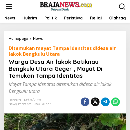
L
e
w
a
News
Hukrim
Politik
Peristiwa
Religi
Olahraga
t
i
k
Homepage
/
News
W
e
a
k
Ditemukan mayat Tampa Identitas didesa air
r
o
lakok Bengkulu Utara
g
n
a
t
Warga Desa Air lakok Batiknau
D
e
Bengkulu Utara Geger , Mayat Di
e
n
Temukan Tampa Identitas
s
a
Mayat Tampa Identitas ditemukan didesa air lakok
A
Bengkulu utara
i
r
Redaksi
10/05/2025
l
News
,
Peristiwa
354 Dilihat
a
k
o
k
B