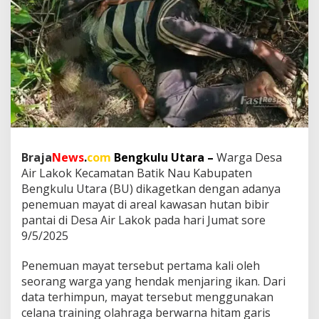
a
t
i
k
n
a
u
B
e
n
g
k
Braja
News
.
com
Bengkulu Utara –
Warga Desa
u
Air Lakok Kecamatan Batik Nau Kabupaten
l
u
Bengkulu Utara (BU) dikagetkan dengan adanya
U
penemuan mayat di areal kawasan hutan bibir
t
pantai di Desa Air Lakok pada hari Jumat sore
a
9/5/2025
r
a
G
Penemuan mayat tersebut pertama kali oleh
e
seorang warga yang hendak menjaring ikan. Dari
g
data terhimpun, mayat tersebut menggunakan
e
celana training olahraga berwarna hitam garis
r