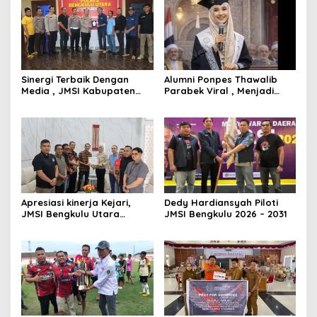
Sinergi Terbaik Dengan
Alumni Ponpes Thawalib
Media , JMSI Kabupaten
Parabek Viral , Menjadi
Bengkulu Utara Beri
Lulusan Terbaik Di Al Azhar
Penghargaan Khusus
Kairo Dengan Berbagai
Kepada Kapolres Bengkulu
Prestasi
Utara
Apresiasi kinerja Kejari,
Dedy Hardiansyah Piloti
JMSI Bengkulu Utara
JMSI Bengkulu 2026 – 2031
Berikan Piagam Dan
Cendramata