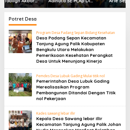
Adinata SE M,Ap Di
Arie Septia Adinata SE,
dampingi Wakil Bupati
MAp Sambut
Sumarno S,Pd Resmi
Kepulangan Jemaah
Buka Raflesia Kemumu
Haji Dengan Penuh
Potret Desa
Festival
Rasa Syukur
Program Desa Padang Sepan Bidang Kesehatan
Desa Padang Sepan Kecamatan
Tanjung Agung Palik Kabupaten
Bengkulu Utara Melakukan
Pemeriksaan Kesehatan Perangkat
Desa Untuk Menunjang Kinerja
Pemdes Desa Lubuk Gading Mulai titik nol
Pemerintahan Desa Lubuk Gading
Merealisasikan Program
Pembangunan Ditandai Dengan Titik
nol Pekerjaan
Kades sawang lebar illir
Kepala Desa Sawang lebar illir
Kecamatan Tanjung Agung Palik Johan