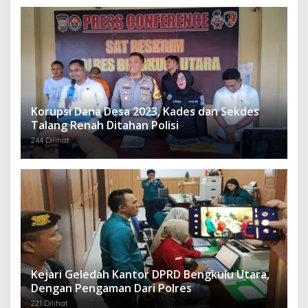
Korupsi Dana Desa 2023, Kades dan Sekdes
Talang Renah Ditahan Polisi
244 Dilihat
Kejari Geledah Kantor DPRD Bengkulu Utara,
Dengan Pengaman Dari Polres
221 Dilihat