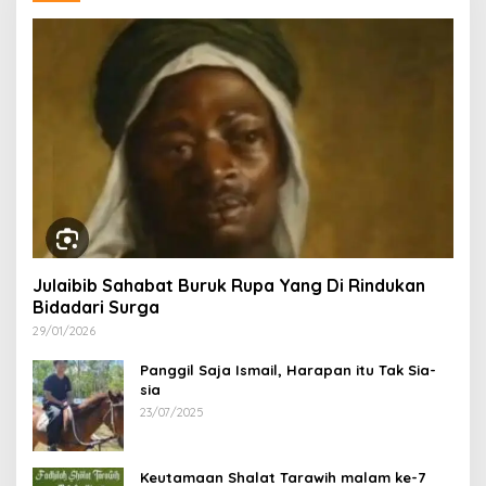
Julaibib Sahabat Buruk Rupa Yang Di Rindukan
Bidadari Surga
29/01/2026
Panggil Saja Ismail, Harapan itu Tak Sia-
sia
23/07/2025
Keutamaan Shalat Tarawih malam ke-7