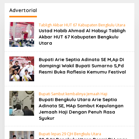
Sumarno S,Pd Resmi
Kepulangan Jemaah
Buka Raflesia Kemumu
Haji Dengan Penuh
Advertorial
Festival
Rasa Syukur
Tabligh Akbar HUT 67 Kabupaten Bengkulu Utara
Ustad Habib Ahmad Al Habsyi Tabligh
Akbar HUT 67 Kabupaten Bengkulu
Utara
Bupati Arie Septia Adinata SE M,Ap Di
dampingi Wakil Bupati Sumarno S,Pd
Resmi Buka Raflesia Kemumu Festival
Bupati Sambut kembalinya Jemaah Haji
Bupati Bengkulu Utara Arie Septia
Adinata SE, MAp Sambut Kepulangan
Jemaah Haji Dengan Penuh Rasa
Syukur
Bupati lepas 29 CJH Bengkulu Utara