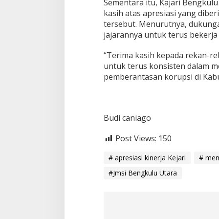
r
Sementara itu, Kajari Bengkul
a
kasih atas apresiasi yang dibe
m
tersebut. Menurutnya, dukunga
a
jajarannya untuk terus bekerja 
t
a
“Terima kasih kepada rekan-re
untuk terus konsisten dalam 
pemberantasan korupsi di Kabu
Budi caniago
Post Views:
150
# apresiasi kinerja Kejari
# mem
#Jmsi Bengkulu Utara