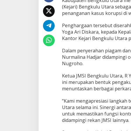
Kabupaten Bengkulu Utara me
t
(Kejari) Bengkulu Utara sebaga
a
penanganan kasus korupsi di 
r
a
Penghargaan tersebut diserahk
B
e
Yoga Ari Diskara, kepada Kepala
r
Kantor Kejari Bengkulu Utara p
i
k
Dalam penyerahan piagam dan c
a
Nurmalina Hadjar didampingi ol
n
P
Nugroho.
i
a
Ketua JMSI Bengkulu Utara, R
g
ini merupakan bentuk pengakua
a
menuntaskan berbagai perkara 
m
D
a
“Kami mengapresiasi langkah t
n
Utara selama ini. Sinergi ant
C
untuk memastikan fungsi kontro
e
didampingi rekan JMSI lainnya.
n
d