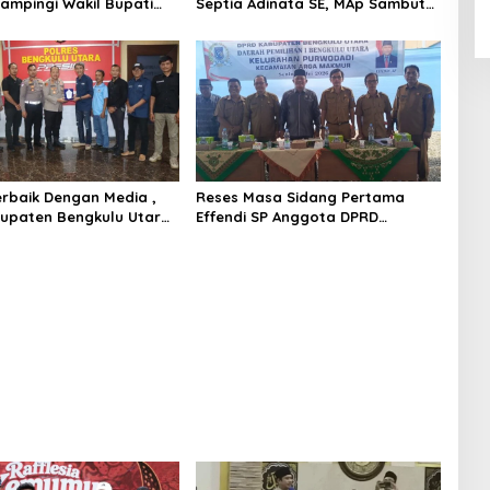
dampingi Wakil Bupati
Septia Adinata SE, MAp Sambut
S,Pd Resmi Buka
Kepulangan Jemaah Haji Dengan
 Kemumu Festival
Penuh Rasa Syukur
Terbaik Dengan Media ,
Reses Masa Sidang Pertama
upaten Bengkulu Utara
Effendi SP Anggota DPRD
ghargaan Khusus
Bengkulu Utara Libatkan 4 Dinas
apolres Bengkulu Utara
OPD