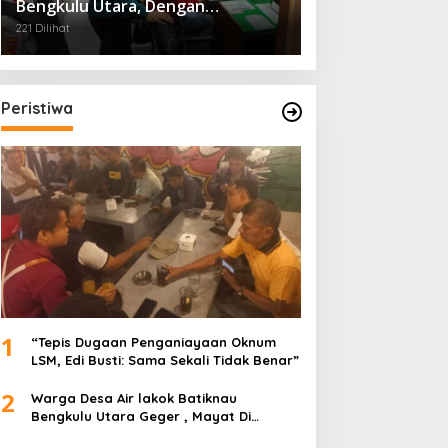
Bengkulu Utara, Dengan
Pengaman Dari Polres
221 Dilihat
Peristiwa
1
“Tepis Dugaan Penganiayaan Oknum
LSM, Edi Busti: Sama Sekali Tidak Benar”
2
Warga Desa Air lakok Batiknau
Bengkulu Utara Geger , Mayat Di
Temukan Tampa Identitas