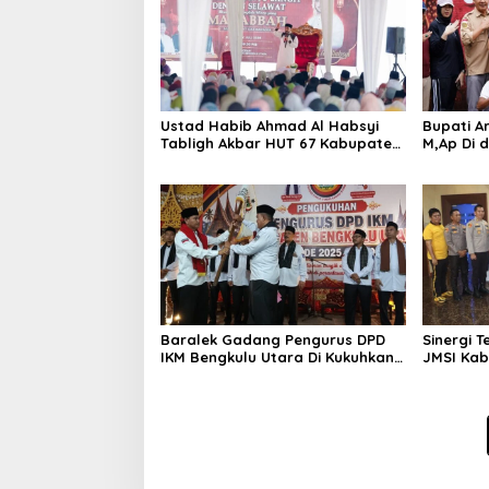
Ustad Habib Ahmad Al Habsyi
Bupati Ar
Tabligh Akbar HUT 67 Kabupaten
M,Ap Di 
Bengkulu Utara
Sumarno 
Raflesia
Baralek Gadang Pengurus DPD
Sinergi 
IKM Bengkulu Utara Di Kukuhkan
JMSI Kab
Efendi SP Ketua Umum 2025-2030
Beri Pen
Kepada K