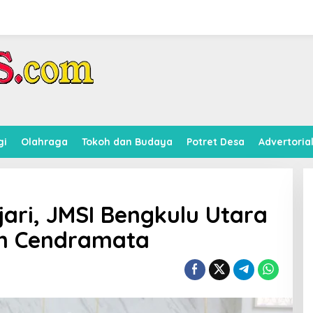
gi
Olahraga
Tokoh dan Budaya
Potret Desa
Advertoria
ejari, JMSI Bengkulu Utara
an Cendramata