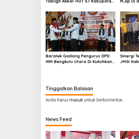
Tabligh Akbar HUT 67 Kabupaten
M,Ap Di 
Bengkulu Utara
Sumarno 
Raflesia
Baralek Gadang Pengurus DPD
Sinergi 
IKM Bengkulu Utara Di Kukuhkan
JMSI Kab
Efendi SP Ketua Umum 2025-2030
Beri Pen
Kepada K
Tinggalkan Balasan
Anda harus
masuk
untuk berkomentar.
News Feed