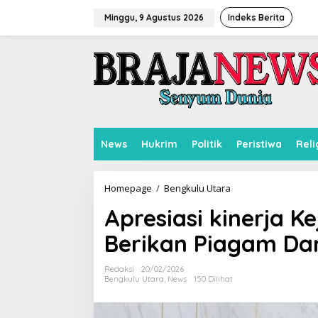
L
e
Minggu, 9 Agustus 2026
Indeks Berita
w
a
t
i
k
e
k
o
n
News
Hukrim
Politik
Peristiwa
Reli
t
e
n
Homepage
/
Bengkulu Utara
A
p
Apresiasi kinerja K
r
e
Berikan Piagam D
s
i
a
Redaksi
20/02/2026
s
Bengkulu Utara
,
News
150 Dilihat
i
k
i