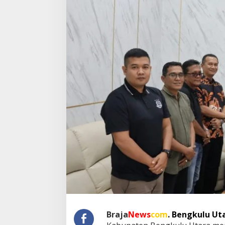
n
e
r
j
a
K
e
j
a
r
i
,
J
M
S
I
B
e
n
g
k
u
l
Braja
News
com
. Bengkulu Ut
u
U