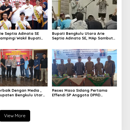
ie Septia Adinata SE
Bupati Bengkulu Utara Arie
dampingi Wakil Bupati
Septia Adinata SE, MAp Sambut
S,Pd Resmi Buka
Kepulangan Jemaah Haji Dengan
 Kemumu Festival
Penuh Rasa Syukur
Terbaik Dengan Media ,
Reses Masa Sidang Pertama
upaten Bengkulu Utara
Effendi SP Anggota DPRD
ghargaan Khusus
Bengkulu Utara Libatkan 4 Dinas
apolres Bengkulu Utara
OPD
View More