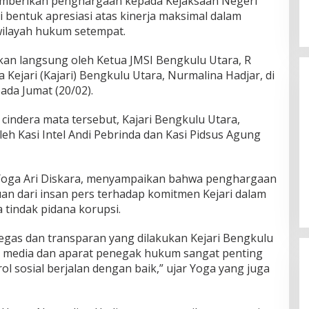
mberikan penghargaan kepada Kejaksaan Negeri
i bentuk apresiasi atas kinerja maksimal dalam
wilayah hukum setempat.
an langsung oleh Ketua JMSI Bengkulu Utara, R
 Kejari (Kajari) Bengkulu Utara, Nurmalina Hadjar, di
ada Jumat (20/02).
indera mata tersebut, Kajari Bengkulu Utara,
eh Kasi Intel Andi Pebrinda dan Kasi Pidsus Agung
Arma Legends Bengkulu Utara
Tour Fun Football Trofeo Di
 Yoga Ari Diskara, menyampaikan bahwa penghargaan
Kerinci Dan Trofeo DiIpuh
Di Olahraga
|
02/06/2026
n dari insan pers terhadap komitmen Kejari dalam
tindak pidana korupsi.
egas dan transparan yang dilakukan Kejari Bengkulu
ara media dan aparat penegak hukum sangat penting
l sosial berjalan dengan baik,” ujar Yoga yang juga