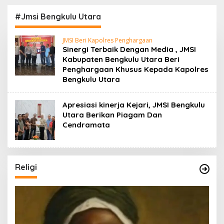
Sumarno S,Pd Resmi
Kepulangan Jemaah
Buka Raflesia Kemumu
Haji Dengan Penuh
#Jmsi Bengkulu Utara
Festival
Rasa Syukur
JMSI Beri Kapolres Penghargaan
Sinergi Terbaik Dengan Media , JMSI
Kabupaten Bengkulu Utara Beri
Penghargaan Khusus Kepada Kapolres
Bengkulu Utara
Apresiasi kinerja Kejari, JMSI Bengkulu
Utara Berikan Piagam Dan
Cendramata
Religi