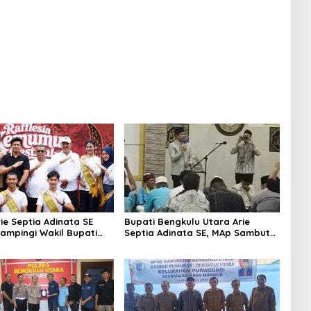
ie Septia Adinata SE
Bupati Bengkulu Utara Arie
dampingi Wakil Bupati
Septia Adinata SE, MAp Sambut
S,Pd Resmi Buka
Kepulangan Jemaah Haji Dengan
 Kemumu Festival
Penuh Rasa Syukur