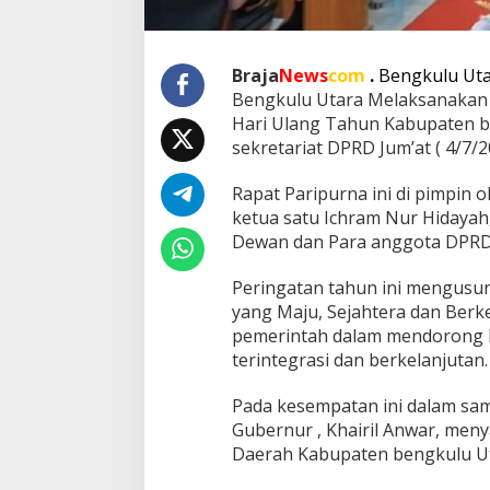
t
a
r
Braja
News
com
.
Bengkulu Uta
a
D
Bengkulu Utara Melaksanakan 
a
Hari Ulang Tahun Kabupaten b
l
sekretariat DPRD Jum’at ( 4/7/2
a
m
Rapat Paripurna ini di pimpin 
R
a
ketua satu Ichram Nur Hidayah,
n
Dewan dan Para anggota DPR
g
k
Peringatan tahun ini mengusu
a
yang Maju, Sejahtera dan Berk
H
a
pemerintah dalam mendorong 
r
terintegrasi dan berkelanjutan.
i
U
Pada kesempatan ini dalam sa
l
Gubernur , Khairil Anwar, me
a
n
Daerah Kabupaten bengkulu Ut
g