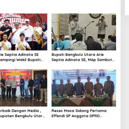
ie Septia Adinata SE
Bupati Bengkulu Utara Arie
dampingi Wakil Bupati
Septia Adinata SE, MAp Sambut
S,Pd Resmi Buka
Kepulangan Jemaah Haji Dengan
 Kemumu Festival
Penuh Rasa Syukur
Terbaik Dengan Media ,
Reses Masa Sidang Pertama
upaten Bengkulu Utara
Effendi SP Anggota DPRD
ghargaan Khusus
Bengkulu Utara Libatkan 4 Dinas
apolres Bengkulu Utara
OPD