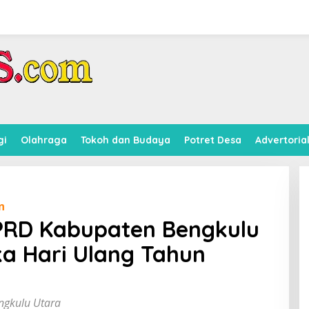
gi
Olahraga
Tokoh dan Budaya
Potret Desa
Advertoria
n
PRD Kabupaten Bengkulu
a Hari Ulang Tahun
ngkulu Utara