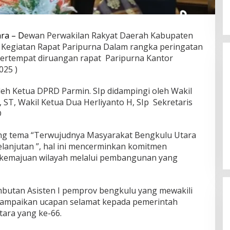
ra – D
ewan Perwakilan Rakyat Daerah Kabupaten
Kegiatan Rapat Paripurna Dalam rangka peringatan
ertempat diruangan rapat Paripurna Kantor
025 )
oleh Ketua DPRD Parmin. SIp didampingi oleh Wakil
 ST, Wakil Ketua Dua Herliyanto H, SIp Sekretaris
D
Arma Legends Bengkulu Utara
Tour Fun Football Trofeo Di
ng tema “Terwujudnya Masyarakat Bengkulu Utara
Kerinci Dan Trofeo DiIpuh
Di Olahraga
|
02/06/2026
elanjutan ”, hal ini mencerminkan komitmen
kemajuan wilayah melalui pembangunan yang
mbutan Asisten I pemprov bengkulu yang mewakili
nyampaikan ucapan selamat kepada pemerintah
ara yang ke-66.