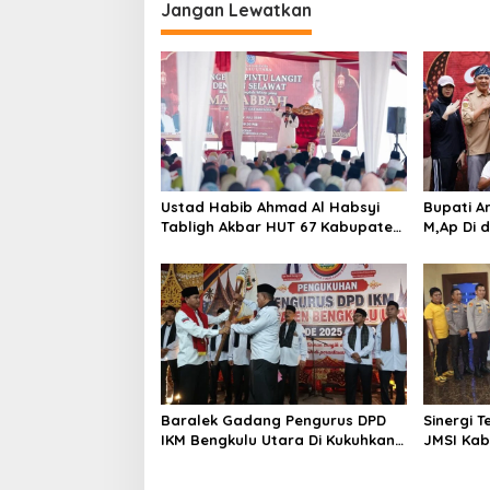
Jangan Lewatkan
s
Ustad Habib Ahmad Al Habsyi
Bupati Ar
Tabligh Akbar HUT 67 Kabupaten
M,Ap Di 
Bengkulu Utara
Sumarno 
Raflesia
Baralek Gadang Pengurus DPD
Sinergi 
IKM Bengkulu Utara Di Kukuhkan
JMSI Kab
Efendi SP Ketua Umum 2025-2030
Beri Pen
Kepada K