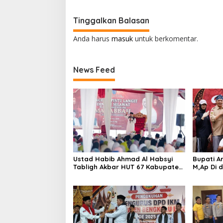
Tinggalkan Balasan
Anda harus
masuk
untuk berkomentar.
News Feed
Ustad Habib Ahmad Al Habsyi
Bupati Ar
Tabligh Akbar HUT 67 Kabupaten
M,Ap Di 
Bengkulu Utara
Sumarno 
Raflesia