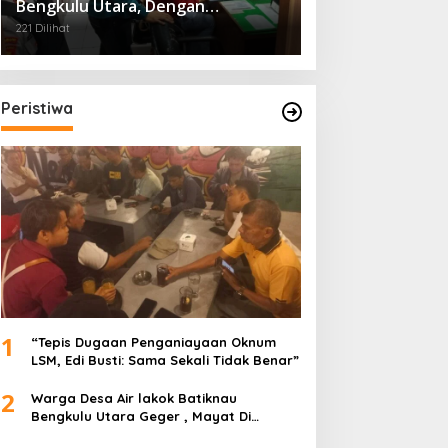
Bengkulu Utara, Dengan
Pengaman Dari Polres
221 Dilihat
Peristiwa
1
“Tepis Dugaan Penganiayaan Oknum
LSM, Edi Busti: Sama Sekali Tidak Benar”
2
Warga Desa Air lakok Batiknau
Bengkulu Utara Geger , Mayat Di
Temukan Tampa Identitas