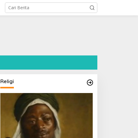
l
Religi