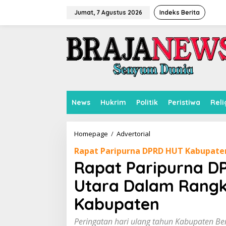
L
e
Jumat, 7 Agustus 2026
Indeks Berita
w
a
t
i
k
e
k
o
n
News
Hukrim
Politik
Peristiwa
Reli
t
e
n
Homepage
/
Advertorial
R
a
Rapat Paripurna DPRD HUT Kabupate
p
a
Rapat Paripurna D
t
P
Utara Dalam Rangk
a
r
Kabupaten
i
p
Peringatan hari ulang tahun Kabupaten Be
u