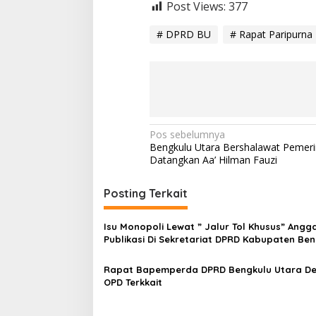
Post Views:
377
# DPRD BU
# Rapat Paripurna
N
Pos sebelumnya
Bengkulu Utara Bershalawat Pemeri
a
Datangkan Aa’ Hilman Fauzi
v
i
Posting Terkait
g
Isu Monopoli Lewat ” Jalur Tol Khusus” Angg
a
Publikasi Di Sekretariat DPRD Kabupaten Ben
s
Utara Ketua Parmin SIp Ikut Tersenggol
Rapat Bapemperda DPRD Bengkulu Utara D
i
OPD Terkkait
p
o