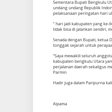
T
Sementara Bupati Bengkulu Ut
a
undang undang Republik Indon
h
pelaksanaan peringatan hari u
u
n
K
“ hari jadi kabupaten yang ke
a
tidak bisa di jalankan sendiri, 
b
u
Senada dengan Bupati, ketua 
p
tonggak sejarah untuk peraya
a
t
e
“Saya mewakili seluruh anggot
n
kabupaten bengkulu Utara yang
perjalanan daerah sekaligus m
Parmin
Hadir juga dalam Paripurna kali
Aipama