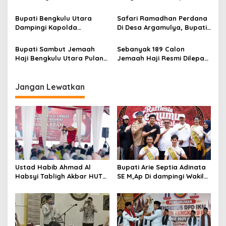
s
Tebar Benih Ikan
Pawai Ogoh Ogoh
Menyabut Raya Nyepi
Bupati Bengkulu Utara
Safari Ramadhan Perdana
Dampingi Kapolda
Di Desa Argamulya, Bupati
Bengkulu Peletakan Batu
Serahkan Bantuan
Pertama
Bupati Sambut Jemaah
Sebanyak 189 Calon
Haji Bengkulu Utara Pulang
Jemaah Haji Resmi Dilepas
Dengan Jumlah Lengkap
Bupati Bengkulu Utara
Menuju Embarkasi Padang
Jangan Lewatkan
Ustad Habib Ahmad Al
Bupati Arie Septia Adinata
Habsyi Tabligh Akbar HUT
SE M,Ap Di dampingi Wakil
67 Kabupaten Bengkulu
Bupati Sumarno S,Pd Resmi
Utara
Buka Raflesia Kemumu
Festival