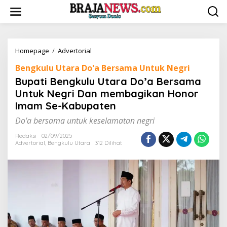
L
e
w
a
t
i
Homepage
/
Advertorial
B
k
u
Bengkulu Utara Do'a Bersama Untuk Negri
e
p
k
a
Bupati Bengkulu Utara Do’a Bersama
o
t
Untuk Negri Dan membagikan Honor
n
i
Imam Se-Kabupaten
t
B
e
e
Do'a bersama untuk keselamatan negri
n
n
g
Redaksi
02/09/2025
k
Advertorial
,
Bengkulu Utara
312 Dilihat
u
l
u
U
t
a
r
a
D