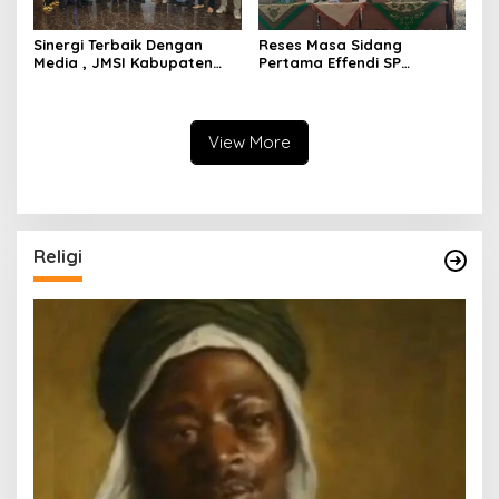
Sinergi Terbaik Dengan
Reses Masa Sidang
Media , JMSI Kabupaten
Pertama Effendi SP
Bengkulu Utara Beri
Anggota DPRD Bengkulu
Penghargaan Khusus
Utara Libatkan 4 Dinas OPD
Kepada Kapolres Bengkulu
Utara
View More
Religi