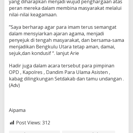
yang diharapkan menjadi wujud penghargaan atas
a
peran mereka dalam membina masyarakat melalui
t
nilai-nilai keagamaan.
e
n
”Saya berharap agar para imam terus semangat
dalam mensyiarkan ajaran agama, menjadi
penyejuk di tengah masyarakat, dan bersama-sama
menjadikan Bengkulu Utara tetap aman, damai,
sejuk,dan kondusif “. lanjut Arie
Hadir juga dalam acara tersebut para pimpinan
OPD , Kapolres , Dandim Para Ulama Asisten ,
kabag dilingkungan Setdakab dan tamu undangan .
(Adv)
Aipama
Post Views:
312