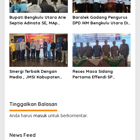
Bupati Bengkulu Utara Arie
Baralek Gadang Pengurus
Septia Adinata SE, MAp
DPD IKM Bengkulu Utara Di
Sambut Kepulangan
Kukuhkan Efendi SP Ketua
Jemaah Haji Dengan Penuh
Umum 2025-2030
Rasa Syukur
Sinergi Terbaik Dengan
Reses Masa Sidang
Media , JMSI Kabupaten
Pertama Effendi SP
Bengkulu Utara Beri
Anggota DPRD Bengkulu
Penghargaan Khusus
Utara Libatkan 4 Dinas OPD
Kepada Kapolres Bengkulu
Utara
Tinggalkan Balasan
Anda harus
masuk
untuk berkomentar.
News Feed