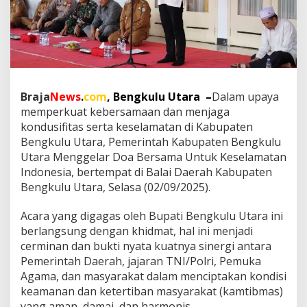
o
'
a
B
e
r
s
a
Braja
News
.
com
, Bengkulu Utara –
Dalam upaya
m
memperkuat kebersamaan dan menjaga
a
kondusifitas serta keselamatan di Kabupaten
U
Bengkulu Utara, Pemerintah Kabupaten Bengkulu
n
Utara Menggelar Doa Bersama Untuk Keselamatan
t
u
Indonesia, bertempat di Balai Daerah Kabupaten
k
Bengkulu Utara, Selasa (02/09/2025).
N
e
Acara yang digagas oleh Bupati Bengkulu Utara ini
g
berlangsung dengan khidmat, hal ini menjadi
r
i
cerminan dan bukti nyata kuatnya sinergi antara
D
Pemerintah Daerah, jajaran TNI/Polri, Pemuka
a
Agama, dan masyarakat dalam menciptakan kondisi
n
keamanan dan ketertiban masyarakat (kamtibmas)
m
e
yang aman, damai, dan harmonis.