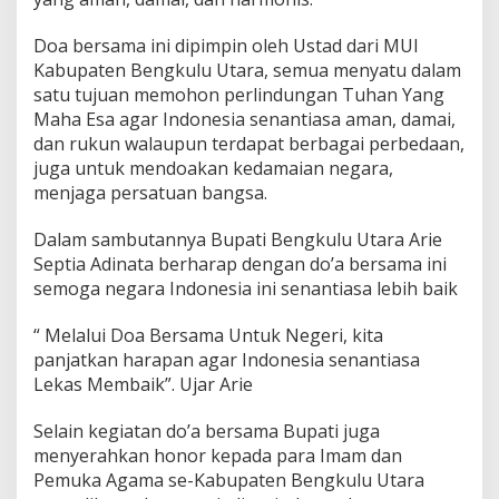
m
b
Doa bersama ini dipimpin oleh Ustad dari MUI
a
Kabupaten Bengkulu Utara, semua menyatu dalam
g
satu tujuan memohon perlindungan Tuhan Yang
i
k
Maha Esa agar Indonesia senantiasa aman, damai,
a
dan rukun walaupun terdapat berbagai perbedaan,
n
juga untuk mendoakan kedamaian negara,
H
menjaga persatuan bangsa.
o
n
o
Dalam sambutannya Bupati Bengkulu Utara Arie
r
Septia Adinata berharap dengan do’a bersama ini
I
semoga negara Indonesia ini senantiasa lebih baik
m
a
“ Melalui Doa Bersama Untuk Negeri, kita
m
S
panjatkan harapan agar Indonesia senantiasa
e
Lekas Membaik”. Ujar Arie
-
K
Selain kegiatan do’a bersama Bupati juga
a
menyerahkan honor kepada para Imam dan
b
u
Pemuka Agama se-Kabupaten Bengkulu Utara
p