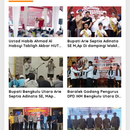
Ustad Habib Ahmad Al
Bupati Arie Septia Adinata
Habsyi Tabligh Akbar HUT
SE M,Ap Di dampingi Wakil
67 Kabupaten Bengkulu
Bupati Sumarno S,Pd Resmi
Utara
Buka Raflesia Kemumu
Festival
Bupati Bengkulu Utara Arie
Baralek Gadang Pengurus
Septia Adinata SE, MAp
DPD IKM Bengkulu Utara Di
Sambut Kepulangan
Kukuhkan Efendi SP Ketua
Jemaah Haji Dengan Penuh
Umum 2025-2030
Rasa Syukur