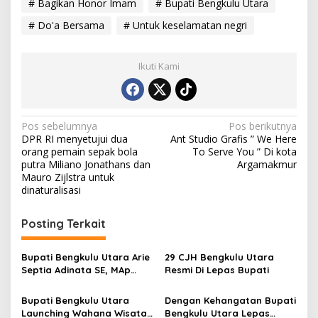
# Bagikan Honor Imam
# Bupati Bengkulu Utara
# Do'a Bersama
# Untuk keselamatan negri
Ikuti Kami
N
Pos sebelumnya
Pos berikutnya
DPR RI menyetujui dua
Ant Studio Grafis ” We Here
a
orang pemain sepak bola
To Serve You ” Di kota
v
putra Miliano Jonathans dan
Argamakmur
Mauro Zijlstra untuk
i
dinaturalisasi
g
Posting Terkait
a
s
Bupati Bengkulu Utara Arie
29 CJH Bengkulu Utara
i
Septia Adinata SE, MAp
Resmi Di Lepas Bupati
p
Sambut Kepulangan
Jemaah Haji Dengan Penuh
Bupati Bengkulu Utara
Dengan Kehangatan Bupati
o
Rasa Syukur
Launching Wahana Wisata
Bengkulu Utara Lepas