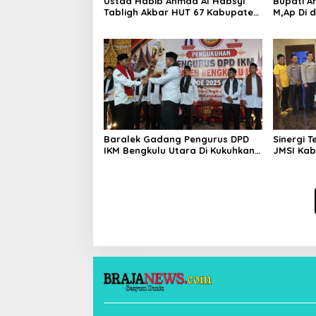
Ustad Habib Ahmad Al Habsyi
Bupati Ar
Tabligh Akbar HUT 67 Kabupaten
M,Ap Di 
Bengkulu Utara
Sumarno 
Raflesia
Baralek Gadang Pengurus DPD
Sinergi 
IKM Bengkulu Utara Di Kukuhkan
JMSI Kab
Efendi SP Ketua Umum 2025-2030
Beri Pen
Kepada K