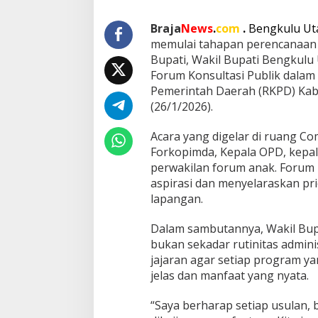
i
B
Braja
News
.
com
.
Bengkulu Ut
u
memulai tahapan perencanaan
k
Bupati, Wakil Bupati Bengkulu
a
Forum Konsultasi Publik dala
F
o
Pemerintah Daerah (RKPD) Kab
r
(26/1/2026).
u
m
Acara yang digelar di ruang Co
K
Forkopimda, Kepala OPD, kepal
o
n
perwakilan forum anak. Forum 
s
aspirasi dan menyelaraskan pr
u
lapangan.
l
t
Dalam sambutannya, Wakil Bu
a
s
bukan sekadar rutinitas admini
i
jajaran agar setiap program ya
P
jelas dan manfaat yang nyata.
u
b
“Saya berharap setiap usulan, 
l