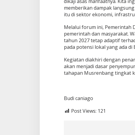
i
dikaji asas manfaatnya. Kita i
k
memberikan dampak langsung b
R
itu di sektor ekonomi, infrastr
K
P
Melalui forum ini, Pemerintah 
D
2
pemerintah dan masyarakat. W
0
tahun 2027 tetap adaptif terh
2
pada potensi lokal yang ada di
7
Kegiatan diakhiri dengan pena
akan menjadi dasar penyempu
tahapan Musrenbang tingkat k
Budi caniago
Post Views:
121