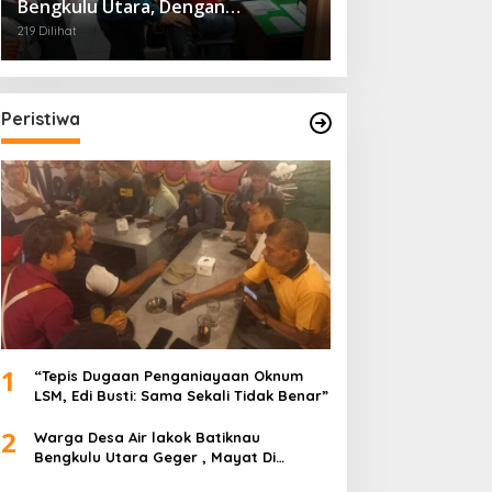
Bengkulu Utara, Dengan
Pengaman Dari Polres
219 Dilihat
Peristiwa
1
“Tepis Dugaan Penganiayaan Oknum
LSM, Edi Busti: Sama Sekali Tidak Benar”
2
Warga Desa Air lakok Batiknau
Bengkulu Utara Geger , Mayat Di
Temukan Tampa Identitas