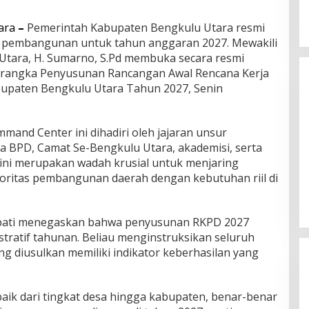
ara
–
Pemerintah Kabupaten Bengkulu Utara resmi
 pembangunan untuk tahun anggaran 2027. Mewakili
 Utara, H. Sumarno, S.Pd membuka secara resmi
m rangka Penyusunan Rancangan Awal Rencana Kerja
upaten Bengkulu Utara Tahun 2027, Senin
mmand Center ini dihadiri oleh jajaran unsur
a BPD, Camat Se-Bengkulu Utara, akademisi, serta
Arma Legends Bengkulu Utara
ini merupakan wadah krusial untuk menjaring
Tour Fun Football Trofeo Di
ioritas pembangunan daerah dengan kebutuhan riil di
Kerinci Dan Trofeo DiIpuh
Di Olahraga
|
02/06/2026
pati menegaskan bahwa penyusunan RKPD 2027
stratif tahunan. Beliau menginstruksikan seluruh
ng diusulkan memiliki indikator keberhasilan yang
baik dari tingkat desa hingga kabupaten, benar-benar