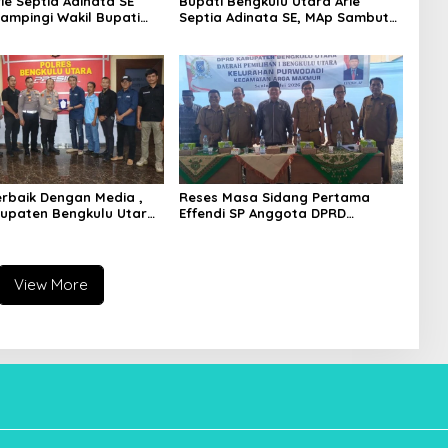
ie Septia Adinata SE
Bupati Bengkulu Utara Arie
dampingi Wakil Bupati
Septia Adinata SE, MAp Sambut
S,Pd Resmi Buka
Kepulangan Jemaah Haji Dengan
 Kemumu Festival
Penuh Rasa Syukur
Terbaik Dengan Media ,
Reses Masa Sidang Pertama
upaten Bengkulu Utara
Effendi SP Anggota DPRD
ghargaan Khusus
Bengkulu Utara Libatkan 4 Dinas
apolres Bengkulu Utara
OPD
View More