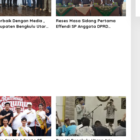
Terbaik Dengan Media ,
Reses Masa Sidang Pertama
upaten Bengkulu Utara
Effendi SP Anggota DPRD
ghargaan Khusus
Bengkulu Utara Libatkan 4 Dinas
apolres Bengkulu Utara
OPD