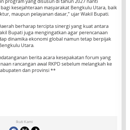
ngin program yang disusun di tahun 2027 nanti
agi kesejahteraan masyarakat Bengkulu Utara, baik
uktur, maupun pelayanan dasar,” ujar Wakil Bupati.
Daerah berharap tercipta sinergi yang kuat antara
akil Bupati juga mengingatkan agar perencanaan
adap dinamika ekonomi global namun tetap berpijak
 Bengkulu Utara.
ndatanganan berita acara kesepakatan forum yang
rnaan rancangan awal RKPD sebelum melangkah ke
abupaten dan provinsi **
Ikuti Kami