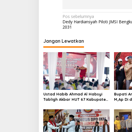
N
Pos sebelumnya
Dedy Hardiansyah Piloti JMSI Bengk
a
2031
v
i
Jangan Lewatkan
g
a
s
i
p
o
Ustad Habib Ahmad Al Habsyi
Bupati Ar
s
Tabligh Akbar HUT 67 Kabupaten
M,Ap Di 
Bengkulu Utara
Sumarno 
Raflesia