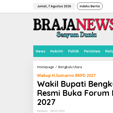
L
e
Jumat, 7 Agustus 2026
Indeks Berita
w
a
t
i
k
e
k
o
n
News
Hukrim
Politik
Peristiwa
Reli
t
e
n
Homepage
/
Bengkulu Utara
W
a
Wabup H.Sumarno RKPD 2027
k
i
Wakil Bupati Beng
l
B
Resmi Buka Forum K
u
p
2027
a
t
Redaksi
28/01/2026
i