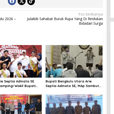
Pos berikutnya
ulu 2026 –
Julaibib Sahabat Buruk Rupa Yang Di Rindukan
Bidadari Surga
ie Septia Adinata SE
Bupati Bengkulu Utara Arie
dampingi Wakil Bupati
Septia Adinata SE, MAp Sambut
S,Pd Resmi Buka
Kepulangan Jemaah Haji Dengan
 Kemumu Festival
Penuh Rasa Syukur