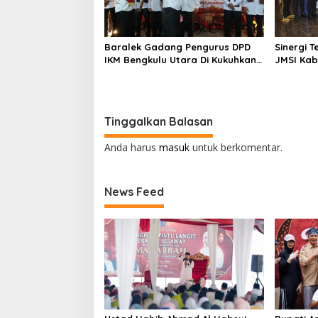
Baralek Gadang Pengurus DPD
Sinergi 
IKM Bengkulu Utara Di Kukuhkan
JMSI Kab
Efendi SP Ketua Umum 2025-2030
Beri Pen
Kepada K
Tinggalkan Balasan
Anda harus
masuk
untuk berkomentar.
News Feed