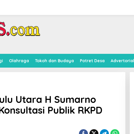
gi
Olahraga
Tokoh dan Budaya
Potret Desa
Advertoria
kulu Utara H Sumarno
onsultasi Publik RKPD