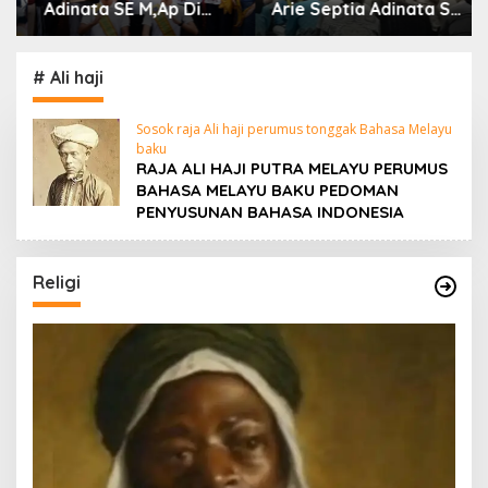
Adinata SE M,Ap Di
Arie Septia Adinata SE,
dampingi Wakil Bupati
MAp Sambut
Sumarno S,Pd Resmi
Kepulangan Jemaah
Buka Raflesia Kemumu
Haji Dengan Penuh
# Ali haji
Festival
Rasa Syukur
Sosok raja Ali haji perumus tonggak Bahasa Melayu
baku
RAJA ALI HAJI PUTRA MELAYU PERUMUS
BAHASA MELAYU BAKU PEDOMAN
PENYUSUNAN BAHASA INDONESIA
Religi