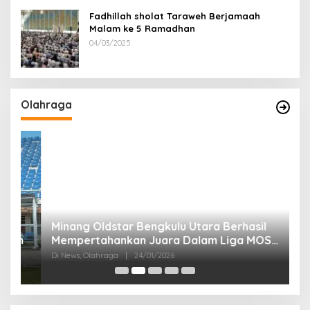
Fadhillah sholat Taraweh Berjamaah
Malam ke 5 Ramadhan
04/03/2025
Olahraga
Minang Oldstar Bengkulu Utara Berhasil
Liga
h
Mempertahankan Juara Dalam Liga MOS
S
U37+ Se-provinsi Bengkulu
K
Di News, Olahraga
|
24/01/2026
Di