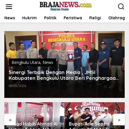
L
e
w
a
News
Hukrim
Politik
Peristiwa
Religi
Olahraga
t
i
k
e
k
o
n
t
Bengkulu Utara
,
News
e
n
Sinergi Terbaik Dengan Media , JMSI
Kabupaten Bengkulu Utara Beri Penghargaan
Khusus Kepada Kapolres Bengkulu Utara
08/05/2026
«
»
Bupati Arie Septia
Bupati Bengkulu Utara