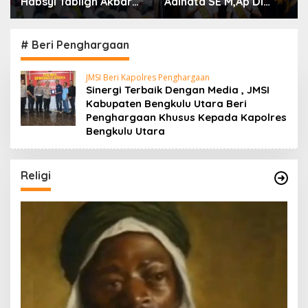
Adinata SE M,Ap Di
Arie Septia Adinata SE,
dampingi Wakil Bupati
MAp Sambut
Sumarno S,Pd Resmi
Kepulangan Jemaah
Buka Raflesia Kemumu
Haji Dengan Penuh
# Beri Penghargaan
Festival
Rasa Syukur
JMSI Beri Kapolres Penghargaan
Sinergi Terbaik Dengan Media , JMSI
Kabupaten Bengkulu Utara Beri
Penghargaan Khusus Kepada Kapolres
Bengkulu Utara
Religi