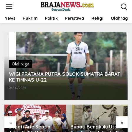
L
e
w
a
News
Hukrim
Politik
Peristiwa
Religi
Olahraga
t
i
k
e
k
o
n
t
Olahraga
e
n
WIGI PRATAMA PUTRA SOLOK SUMATRA BARAT
KE TIMNAS U-22
06/10/2025
«
»
Bupati Arie Septia
Bupati Bengkulu Utara