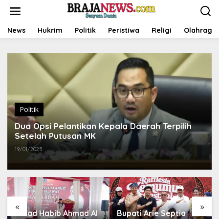
L
e
w
a
News
Hukrim
Politik
Peristiwa
Religi
Olahraga
t
i
k
e
k
o
n
t
Politik
e
n
Dua Opsi Pelantikan Kepala Daerah Terpilih
Setelah Putusan MK
19/01/2025
«
»
Bupati Arie Septia
Bupati Bengkulu Utara