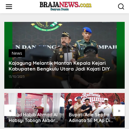
L
e
w
a
t
i
k
e
k
o
News
n
t
Kajagung Melantik Mantan Kepala Kejari
e
Kabupaten Bengkulu Utara Jadi Kajati DIY
n
13/10/2025
«
»
Bupati Arie Septia
Bupati Bengkulu Utara
Adinata SE M,Ap Di
Arie Septia Adinata SE,
dampingi Wakil Bupati
MAp Sambut