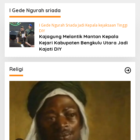
Sumarno S,Pd Resmi
Kepulangan Jemaah
Buka Raflesia Kemumu
Haji Dengan Penuh
I Gede Ngurah sriada
Festival
Rasa Syukur
I Gede Ngurah Sriada Jadi Kepala kejaksaan Tinggi
DIY
Kajagung Melantik Mantan Kepala
Kejari Kabupaten Bengkulu Utara Jadi
Kajati DIY
Religi