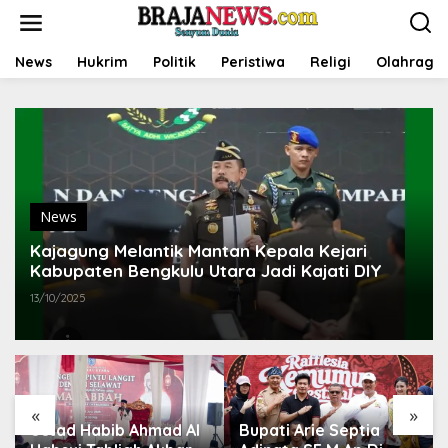
L
e
w
a
News
Hukrim
Politik
Peristiwa
Religi
Olahraga
t
i
k
e
k
o
n
t
News
e
n
Kajagung Melantik Mantan Kepala Kejari
Kabupaten Bengkulu Utara Jadi Kajati DIY
13/10/2025
«
»
Bupati Arie Septia
Bupati Bengkulu Utara