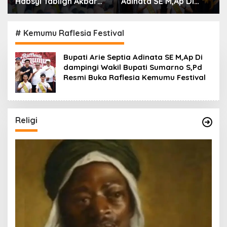
Adinata SE M,Ap Di
Arie Septia Adinata SE,
dampingi Wakil Bupati
MAp Sambut
Sumarno S,Pd Resmi
Kepulangan Jemaah
Buka Raflesia Kemumu
Haji Dengan Penuh
# Kemumu Raflesia Festival
Festival
Rasa Syukur
Bupati Arie Septia Adinata SE M,Ap Di
dampingi Wakil Bupati Sumarno S,Pd
Resmi Buka Raflesia Kemumu Festival
Religi