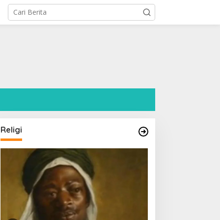
l
Religi