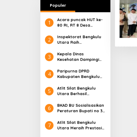
Populer
Acara puncak HUT ke-
1
80 RI, RT 8 Desa
Karang Suci Kota
Argamakmur Aman Dan
Inspektorat Bengkulu
2
Meriah
Utara Raih
Penghargaan 2025
Kepala Dinas
3
Kesehatan Dampingi
Wakil Bupati BU
Resmikan Gedung
Paripurna DPRD
4
Puskesmas Prototype
Kabupaten Bengkulu
Utara, Sertijab Bupati
dan Wakil Bupati
Atlit Silat Bengkulu
5
Periode 2025 – 2030
Utara Berhasil
Menambah Satu Medali
Perak Di Ajang 3nd
BKAD BU Sosialisasikan
6
internasional Indonesia
Peraturan Bupati no 33
Pencak Silat
Tahun 2024
2025Champions
Atlit Silat Bengkulu
7
Utara Meraih Prestasi
tinggi ( emas ) Di 3rd