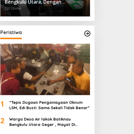
Bengkulu Utara, Dengan
Pengaman Dari Polres
220 Dilihat
Peristiwa
1
“Tepis Dugaan Penganiayaan Oknum
LSM, Edi Busti: Sama Sekali Tidak Benar”
2
Warga Desa Air lakok Batiknau
Bengkulu Utara Geger , Mayat Di
Temukan Tampa Identitas