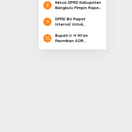
International Indonesia
Ketua DPRD Kabupaten
8
Pencak Silat Open
Bengkulu Pimpin Rapat
Championship
Paripurna Dengan
Agenda Penyampaian
DPRD BU Rapat
9
LKPJ Bupati Tahu
Internal Untuk
anggaran 2024
Optimalisasi Anggaran
Bupati Ir H Mi’an
10
Resmikan GOR
Perjuangan 2