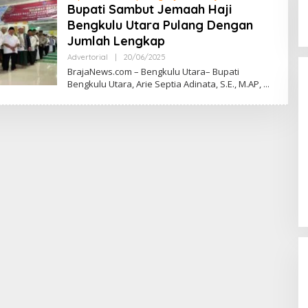
Bupati Sambut Jemaah Haji
Bengkulu Utara Pulang Dengan
Jumlah Lengkap
Advertorial
|
20/06/2025
O
L
BrajaNews.com – Bengkulu Utara– Bupati
E
Bengkulu Utara, Arie Septia Adinata, S.E., M.AP,
H
R
E
D
A
K
S
I
Arma Legends Bengkulu Utara
Tour Fun Football Trofeo Di
Kerinci Dan Trofeo DiIpuh
Di Olahraga
|
02/06/2026