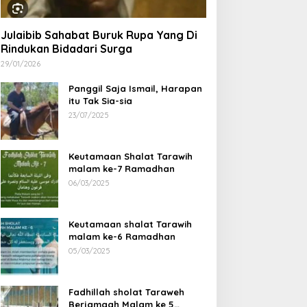
Julaibib Sahabat Buruk Rupa Yang Di
Rindukan Bidadari Surga
29/01/2026
Panggil Saja Ismail, Harapan
itu Tak Sia-sia
23/07/2025
Keutamaan Shalat Tarawih
malam ke-7 Ramadhan
06/03/2025
rma Legends Bengkulu
Ustad Habib Ahmad Al
Keutamaan shalat Tarawih
tara Tour Fun Football
Habsyi Tabligh Akbar HUT
malam ke-6 Ramadhan
rofeo Di Kerinci Dan
67 Kabupaten Bengkulu
05/03/2025
rofeo DiIpuh
Utara
Fadhillah sholat Taraweh
Berjamaah Malam ke 5