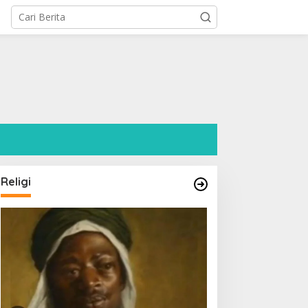
l
Religi