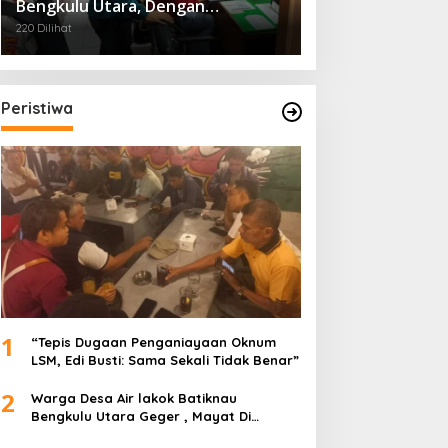
Bengkulu Utara, Dengan
Pengaman Dari Polres
220 Dilihat
Peristiwa
1
“Tepis Dugaan Penganiayaan Oknum
LSM, Edi Busti: Sama Sekali Tidak Benar”
2
Warga Desa Air lakok Batiknau
Bengkulu Utara Geger , Mayat Di
Temukan Tampa Identitas