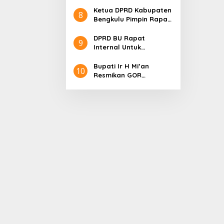
International Indonesia
Ketua DPRD Kabupaten
8
Pencak Silat Open
Bengkulu Pimpin Rapat
Championship
Paripurna Dengan
Agenda Penyampaian
DPRD BU Rapat
9
LKPJ Bupati Tahu
Internal Untuk
anggaran 2024
Optimalisasi Anggaran
Bupati Ir H Mi’an
10
Resmikan GOR
Perjuangan 2