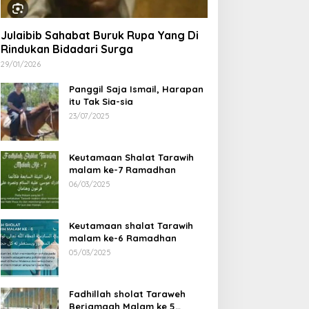
Julaibib Sahabat Buruk Rupa Yang Di
Rindukan Bidadari Surga
29/01/2026
Panggil Saja Ismail, Harapan
itu Tak Sia-sia
23/07/2025
Keutamaan Shalat Tarawih
malam ke-7 Ramadhan
06/03/2025
rma Legends Bengkulu
Ustad Habib Ahmad Al
Keutamaan shalat Tarawih
tara Tour Fun Football
Habsyi Tabligh Akbar HUT
malam ke-6 Ramadhan
rofeo Di Kerinci Dan
67 Kabupaten Bengkulu
05/03/2025
rofeo DiIpuh
Utara
Fadhillah sholat Taraweh
Berjamaah Malam ke 5