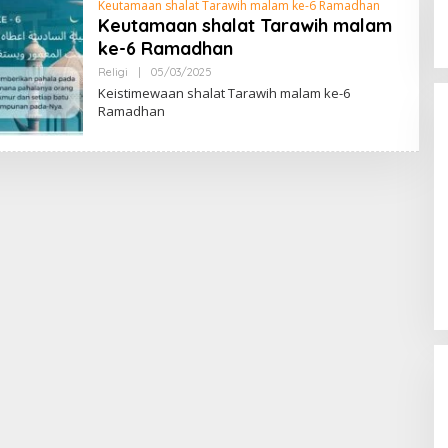
Keutamaan shalat Tarawih malam ke-6 Ramadhan
Keutamaan shalat Tarawih malam
ke-6 Ramadhan
Religi
|
05/03/2025
O
L
Keistimewaan shalat Tarawih malam ke-6
E
Ramadhan
H
R
E
D
A
K
S
I
Arma Legends Bengkulu Utara
Tour Fun Football Trofeo Di
Kerinci Dan Trofeo DiIpuh
Di Olahraga
|
02/06/2026