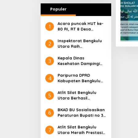
Populer
Acara puncak HUT ke-
1
80 RI, RT 8 Desa
Karang Suci Kota
Argamakmur Aman Dan
Inspektorat Bengkulu
2
Meriah
Utara Raih
Penghargaan 2025
Kepala Dinas
3
Kesehatan Dampingi
Wakil Bupati BU
Resmikan Gedung
Paripurna DPRD
4
Puskesmas Prototype
Kabupaten Bengkulu
Utara, Sertijab Bupati
dan Wakil Bupati
Atlit Silat Bengkulu
5
Periode 2025 – 2030
Utara Berhasil
Menambah Satu Medali
Perak Di Ajang 3nd
BKAD BU Sosialisasikan
6
internasional Indonesia
Peraturan Bupati no 33
Pencak Silat
Tahun 2024
2025Champions
Atlit Silat Bengkulu
7
Utara Meraih Prestasi
tinggi ( emas ) Di 3rd