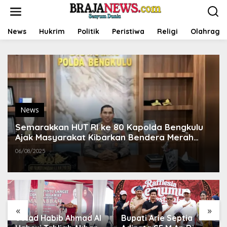
L
e
w
a
News
Hukrim
Politik
Peristiwa
Religi
Olahraga
t
i
k
e
k
o
n
t
News
e
n
Semarakkan HUT RI ke 80 Kapolda Bengkulu
Ajak Masyarakat Kibarkan Bendera Merah
Putih Dan Perkuat Persatuan
06/08/2025
«
»
Bupati Arie Septia
Bupati Bengkulu Utara