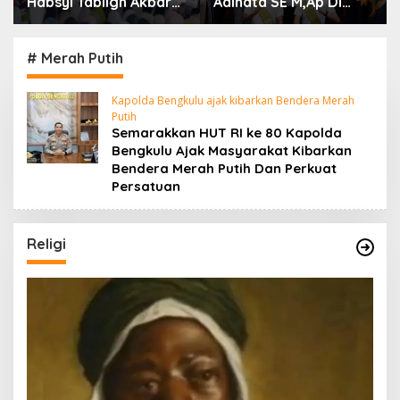
Adinata SE M,Ap Di
Arie Septia Adinata SE,
dampingi Wakil Bupati
MAp Sambut
Sumarno S,Pd Resmi
Kepulangan Jemaah
Buka Raflesia Kemumu
Haji Dengan Penuh
# Merah Putih
Festival
Rasa Syukur
Kapolda Bengkulu ajak kibarkan Bendera Merah
Putih
Semarakkan HUT RI ke 80 Kapolda
Bengkulu Ajak Masyarakat Kibarkan
Bendera Merah Putih Dan Perkuat
Persatuan
Religi