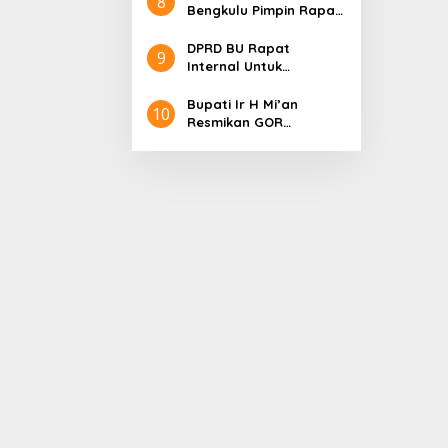
8
Pencak Silat Open
Bengkulu Pimpin Rapat
Championship
Paripurna Dengan
Agenda Penyampaian
DPRD BU Rapat
9
LKPJ Bupati Tahu
Internal Untuk
anggaran 2024
Optimalisasi Anggaran
Bupati Ir H Mi’an
10
Resmikan GOR
Perjuangan 2