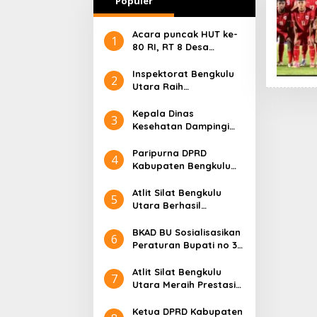
Populer
Acara puncak HUT ke-
1
80 RI, RT 8 Desa
Karang Suci Kota
Argamakmur Aman Dan
Inspektorat Bengkulu
2
Meriah
Utara Raih
Penghargaan 2025
Kepala Dinas
3
Kesehatan Dampingi
Wakil Bupati BU
Resmikan Gedung
Paripurna DPRD
4
Puskesmas Prototype
Kabupaten Bengkulu
Utara, Sertijab Bupati
dan Wakil Bupati
Atlit Silat Bengkulu
5
Periode 2025 – 2030
Utara Berhasil
Menambah Satu Medali
Perak Di Ajang 3nd
BKAD BU Sosialisasikan
6
internasional Indonesia
Peraturan Bupati no 33
Pencak Silat
Tahun 2024
2025Champions
Atlit Silat Bengkulu
7
Utara Meraih Prestasi
tinggi ( emas ) Di 3rd
International Indonesia
Ketua DPRD Kabupaten