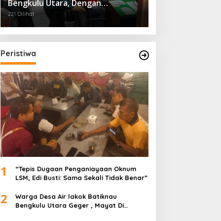
Bengkulu Utara, Dengan
Pengaman Dari Polres
221 Dilihat
Peristiwa
1
“Tepis Dugaan Penganiayaan Oknum
LSM, Edi Busti: Sama Sekali Tidak Benar”
2
Warga Desa Air lakok Batiknau
Bengkulu Utara Geger , Mayat Di
Temukan Tampa Identitas