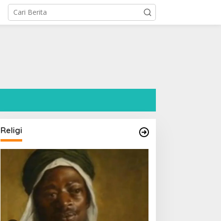
l
Religi