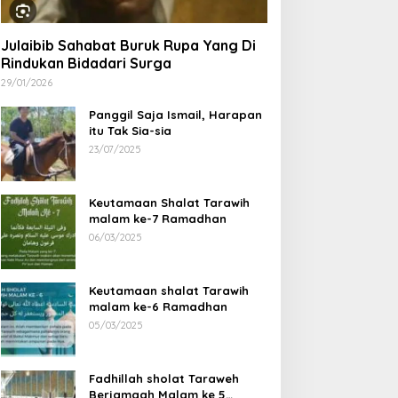
Julaibib Sahabat Buruk Rupa Yang Di
Rindukan Bidadari Surga
29/01/2026
Panggil Saja Ismail, Harapan
itu Tak Sia-sia
23/07/2025
Keutamaan Shalat Tarawih
malam ke-7 Ramadhan
06/03/2025
rma Legends Bengkulu
Ustad Habib Ahmad Al
tara Tour Fun Football
Habsyi Tabligh Akbar HUT
Keutamaan shalat Tarawih
rofeo Di Kerinci Dan
67 Kabupaten Bengkulu
malam ke-6 Ramadhan
rofeo DiIpuh
Utara
05/03/2025
Fadhillah sholat Taraweh
Berjamaah Malam ke 5