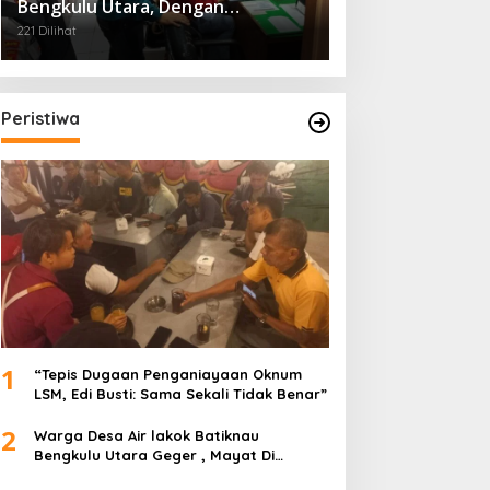
Bengkulu Utara, Dengan
Pengaman Dari Polres
221 Dilihat
Peristiwa
1
“Tepis Dugaan Penganiayaan Oknum
LSM, Edi Busti: Sama Sekali Tidak Benar”
2
Warga Desa Air lakok Batiknau
Bengkulu Utara Geger , Mayat Di
Temukan Tampa Identitas