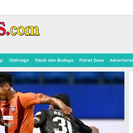
gi
Olahraga
Tokoh dan Budaya
Potret Desa
Advertoria