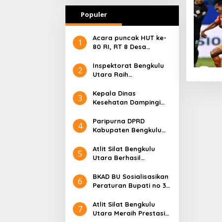
Populer
Acara puncak HUT ke-
1
80 RI, RT 8 Desa
Karang Suci Kota
Argamakmur Aman Dan
Inspektorat Bengkulu
2
Meriah
Utara Raih
Penghargaan 2025
Kepala Dinas
3
Kesehatan Dampingi
Wakil Bupati BU
Resmikan Gedung
Paripurna DPRD
4
Puskesmas Prototype
Kabupaten Bengkulu
Utara, Sertijab Bupati
dan Wakil Bupati
Atlit Silat Bengkulu
5
Periode 2025 – 2030
Utara Berhasil
Menambah Satu Medali
Perak Di Ajang 3nd
BKAD BU Sosialisasikan
6
internasional Indonesia
Peraturan Bupati no 33
Pencak Silat
Tahun 2024
2025Champions
Atlit Silat Bengkulu
7
Utara Meraih Prestasi
tinggi ( emas ) Di 3rd