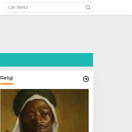
l
Religi