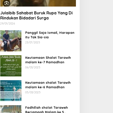
Julaibib Sahabat Buruk Rupa Yang Di
Rindukan Bidadari Surga
29/01/2026
Panggil Saja Ismail, Harapan
itu Tak Sia-sia
23/07/2025
Keutamaan Shalat Tarawih
malam ke-7 Ramadhan
06/03/2025
rma Legends Bengkulu
Ustad Habib Ahmad Al
Keutamaan shalat Tarawih
tara Tour Fun Football
Habsyi Tabligh Akbar HUT
malam ke-6 Ramadhan
rofeo Di Kerinci Dan
67 Kabupaten Bengkulu
05/03/2025
rofeo DiIpuh
Utara
Fadhillah sholat Taraweh
Berjamaah Malam ke 5