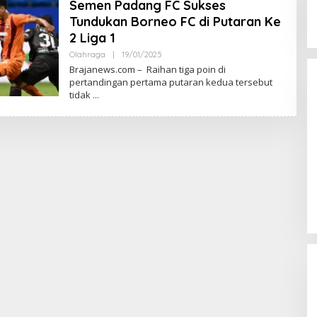
Semen Padang FC Sukses
Tundukan Borneo FC di Putaran Ke
2 Liga 1
Olahraga
|
19/01/2025
O
L
Brajanews.com – Raihan tiga poin di
E
pertandingan pertama putaran kedua tersebut
H
tidak
R
E
D
A
K
S
I
Arma Legends Bengkulu Utara
Tour Fun Football Trofeo Di
Kerinci Dan Trofeo DiIpuh
Di Olahraga
|
02/06/2026