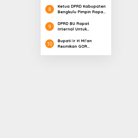
International Indonesia
Ketua DPRD Kabupaten
8
Pencak Silat Open
Bengkulu Pimpin Rapat
Championship
Paripurna Dengan
Agenda Penyampaian
DPRD BU Rapat
9
LKPJ Bupati Tahu
Internal Untuk
anggaran 2024
Optimalisasi Anggaran
Bupati Ir H Mi’an
10
Resmikan GOR
Perjuangan 2