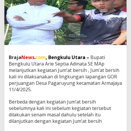
a
A
r
i
e
S
e
p
t
i
a
Braja
News
.
com
, Bengkulu Utara –
Bupati
A
Bengkulu Utara Arie Septia Adinata SE MAp
d
melanjutkan kegiatan Jum’at bersih , Jum’at bersih
i
n
kali ini dilaksanakan di lingkungan lapangan GOR
a
perjuangan Desa Pagaruyung kecamatan Armajaya
t
11/4/2025.
a
S
Berbeda dengan kegiatan Jum’at bersih
E
M
sebelumnya kali ini sebelum kegiatan tersebut
A
dilakukan senam masal dahulu setelah itu
p
dilanjutkan dengan kegiatan Jum’at bersih
M
e