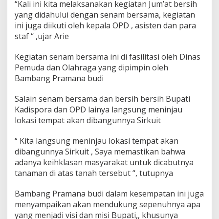
“Kali ini kita melaksanakan kegiatan Jum’at bersih
l
a
yang didahului dengan senam bersama, kegiatan
n
ini juga diikuti oleh kepala OPD , asisten dan para
j
staf “ ,ujar Arie
u
t
Kegiatan senam bersama ini di fasilitasi oleh Dinas
k
a
Pemuda dan Olahraga yang dipimpin oleh
n
Bambang Pramana budi
J
u
Salain senam bersama dan bersih bersih Bupati
m
Kadispora dan OPD lainya langsung meninjau
'
a
lokasi tempat akan dibangunnya Sirkuit
t
B
“ Kita langsung meninjau lokasi tempat akan
e
dibangunnya Sirkuit , Saya memastikan bahwa
r
adanya keihklasan masyarakat untuk dicabutnya
s
i
tanaman di atas tanah tersebut “, tutupnya
h
Bambang Pramana budi dalam kesempatan ini juga
menyampaikan akan mendukung sepenuhnya apa
yang menjadi visi dan misi Bupati,, khusunya