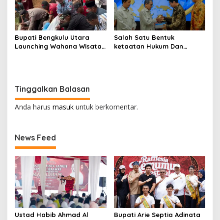
Bupati Bengkulu Utara
Salah Satu Bentuk
Launching Wahana Wisata
ketaatan Hukum Dan
Tebar Benih Ikan
Traparansi Bupati Bengkulu
Utara Serahkan LKPD ke
BPK
Tinggalkan Balasan
Anda harus
masuk
untuk berkomentar.
News Feed
Ustad Habib Ahmad Al
Bupati Arie Septia Adinata