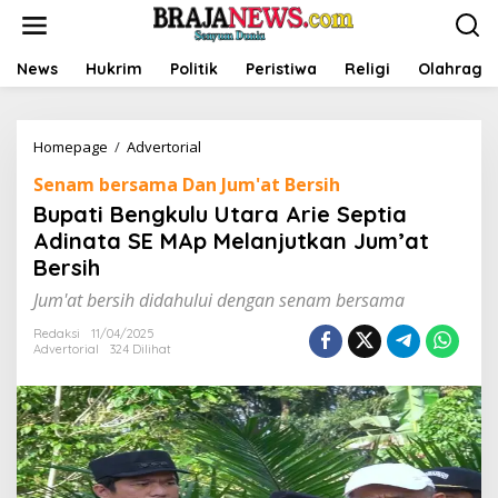
L
e
w
a
News
Hukrim
Politik
Peristiwa
Religi
Olahraga
t
i
k
Homepage
/
Advertorial
B
e
u
k
Senam bersama Dan Jum'at Bersih
p
o
a
n
Bupati Bengkulu Utara Arie Septia
t
t
Adinata SE MAp Melanjutkan Jum’at
i
e
Bersih
B
n
e
Jum'at bersih didahului dengan senam bersama
n
g
Redaksi
11/04/2025
k
Advertorial
324 Dilihat
u
l
u
U
t
a
r