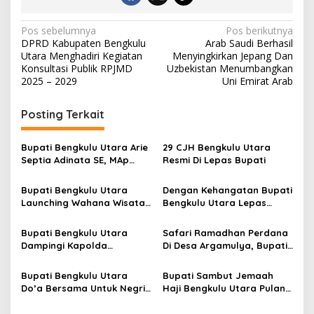
N
Pos sebelumnya
Pos berikutnya
DPRD Kabupaten Bengkulu
Arab Saudi Berhasil
a
Utara Menghadiri Kegiatan
Menyingkirkan Jepang Dan
v
Konsultasi Publik RPJMD
Uzbekistan Menumbangkan
2025 – 2029
Uni Emirat Arab
i
g
Posting Terkait
a
s
Bupati Bengkulu Utara Arie
29 CJH Bengkulu Utara
Septia Adinata SE, MAp
Resmi Di Lepas Bupati
i
Sambut Kepulangan
p
Jemaah Haji Dengan Penuh
Bupati Bengkulu Utara
Dengan Kehangatan Bupati
Rasa Syukur
Launching Wahana Wisata
Bengkulu Utara Lepas
o
Tebar Benih Ikan
Pawai Ogoh Ogoh
s
Menyabut Raya Nyepi
Bupati Bengkulu Utara
Safari Ramadhan Perdana
Dampingi Kapolda
Di Desa Argamulya, Bupati
Bengkulu Peletakan Batu
Serahkan Bantuan
Pertama
Bupati Bengkulu Utara
Bupati Sambut Jemaah
Do’a Bersama Untuk Negri
Haji Bengkulu Utara Pulang
Dan membagikan Honor
Dengan Jumlah Lengkap
Imam Se-Kabupaten