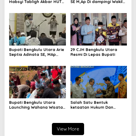
Habsyi Tabligh Akbar HUT
SE M,Ap Di dampingi Wakil
67 Kabupaten Bengkulu
Bupati Sumarno S,Pd Resmi
Utara
Buka Raflesia Kemumu
Festival
Bupati Bengkulu Utara Arie
29 CJH Bengkulu Utara
Septia Adinata SE, MAp
Resmi Di Lepas Bupati
Sambut Kepulangan
Jemaah Haji Dengan Penuh
Rasa Syukur
Bupati Bengkulu Utara
Salah Satu Bentuk
Launching Wahana Wisata
ketaatan Hukum Dan
Tebar Benih Ikan
Traparansi Bupati Bengkulu
Utara Serahkan LKPD ke
BPK
View More