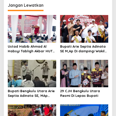
Jangan Lewatkan
Ustad Habib Ahmad Al
Bupati Arie Septia Adinata
Habsyi Tabligh Akbar HUT
SE M,Ap Di dampingi Wakil
67 Kabupaten Bengkulu
Bupati Sumarno S,Pd Resmi
Utara
Buka Raflesia Kemumu
Festival
Bupati Bengkulu Utara Arie
29 CJH Bengkulu Utara
Septia Adinata SE, MAp
Resmi Di Lepas Bupati
Sambut Kepulangan
Jemaah Haji Dengan Penuh
Rasa Syukur