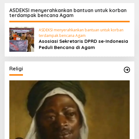
Sumarno S,Pd Resmi
Kepulangan Jemaah
Buka Raflesia Kemumu
Haji Dengan Penuh
ASDEKSI menyerahkankan bantuan untuk korban
terdampak bencana Agam
Festival
Rasa Syukur
ASDEKSI menyerahkankan bantuan untuk korban
terdampak bencana Agam
Asosiasi Sekretaris DPRD se-Indonesia
Peduli Bencana di Agam
Religi