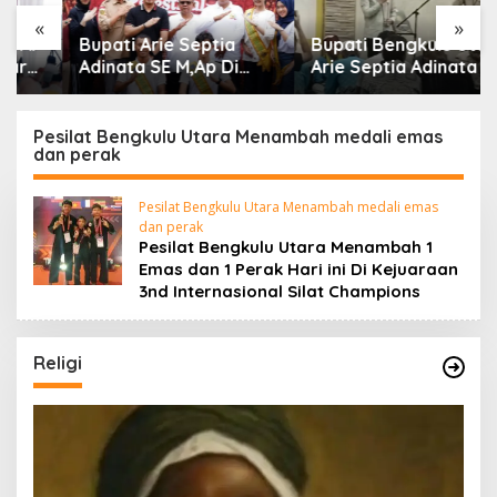
«
»
Bupati Arie Septia
Bupati Bengkulu Utara
Adinata SE M,Ap Di
Arie Septia Adinata SE,
dampingi Wakil Bupati
MAp Sambut
Sumarno S,Pd Resmi
Kepulangan Jemaah
Buka Raflesia Kemumu
Haji Dengan Penuh
Pesilat Bengkulu Utara Menambah medali emas
dan perak
Festival
Rasa Syukur
Pesilat Bengkulu Utara Menambah medali emas
dan perak
Pesilat Bengkulu Utara Menambah 1
Emas dan 1 Perak Hari ini Di Kejuaraan
3nd Internasional Silat Champions
Religi