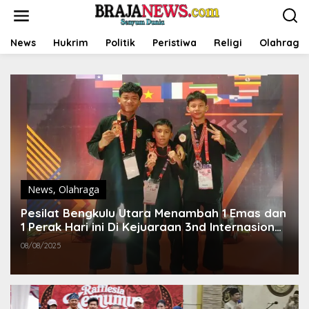
L
e
w
a
News
Hukrim
Politik
Peristiwa
Religi
Olahraga
t
i
k
e
k
o
n
t
e
n
News
,
Olahraga
Pesilat Bengkulu Utara Menambah 1 Emas dan
1 Perak Hari ini Di Kejuaraan 3nd Internasional
Silat Champions
08/08/2025