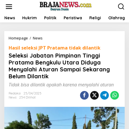
L
e
w
a
News
Hukrim
Politik
Peristiwa
Religi
Olahraga
t
i
k
Homepage
/
News
S
e
e
k
Hasil seleksi JPT Pratama tidak dilantik
l
o
e
n
Seleksi Jabatan Pimpinan Tinggi
k
t
Pratama Bengkulu Utara Diduga
s
e
Menyalahi Aturan Sampai Sekarang
i
n
J
Belum Dilantik
a
Tidak bisa dilantik apakah karena menyalahi aturan
b
a
Redaksi
25/04/2025
t
News
254 Dilihat
a
n
P
i
m
p