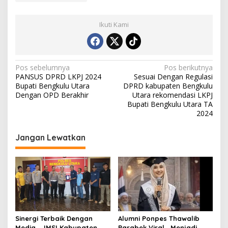
Ikuti Kami
N
Pos sebelumnya
Pos berikutnya
PANSUS DPRD LKPJ 2024
Sesuai Dengan Regulasi
a
Bupati Bengkulu Utara
DPRD kabupaten Bengkulu
v
Dengan OPD Berakhir
Utara rekomendasi LKPJ
Bupati Bengkulu Utara TA
i
2024
g
Jangan Lewatkan
a
s
i
p
o
s
Sinergi Terbaik Dengan
Alumni Ponpes Thawalib
Media , JMSI Kabupaten
Parabek Viral , Menjadi