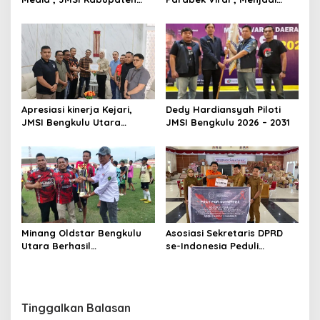
Bengkulu Utara Beri
Lulusan Terbaik Di Al Azhar
Penghargaan Khusus
Kairo Dengan Berbagai
Kepada Kapolres Bengkulu
Prestasi
Utara
Apresiasi kinerja Kejari,
Dedy Hardiansyah Piloti
JMSI Bengkulu Utara
JMSI Bengkulu 2026 – 2031
Berikan Piagam Dan
Cendramata
Minang Oldstar Bengkulu
Asosiasi Sekretaris DPRD
Utara Berhasil
se-Indonesia Peduli
Mempertahankan Juara
Bencana di Agam
Dalam Liga MOS U37+ Se-
provinsi Bengkulu
Tinggalkan Balasan