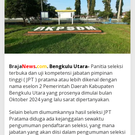
i
n
a
n
T
i
n
g
g
i
P
r
Braja
News
.
com
. Bengkulu Utara-
Panitia seleksi
a
terbuka dan uji kompetensi jabatan pimpinan
t
a
tinggi ( JPT ) pratama atau lebih dikenal dengan
m
nama eselon 2 Pemerintah Daerah Kabupaten
a
Bengkulu Utara yang prosenya dimulai bulan
B
Oktober 2024 yang lalu sarat dipertanyakan.
e
n
g
Selain belum diumumkannya hasil seleksi JPT
k
Pratama diduga ada kejanggalan sewaktu
u
pengumuman pendaftaran seleksi, yang mana
l
jabatan yang akan diisi dalam pengumuman seleksi
u