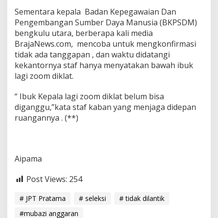
t
Sementara kepala Badan Kepegawaian Dan
i
Pengembangan Sumber Daya Manusia (BKPSDM)
k
bengkulu utara, berberapa kali media
BrajaNews.com, mencoba untuk mengkonfirmasi
tidak ada tanggapan , dan waktu didatangi
kekantornya staf hanya menyatakan bawah ibuk
lagi zoom diklat.
“ Ibuk Kepala lagi zoom diklat belum bisa
diganggu,”kata staf kaban yang menjaga didepan
ruangannya . (**)
Aipama
Post Views:
254
# JPT Pratama
# seleksi
# tidak dilantik
#mubazi anggaran