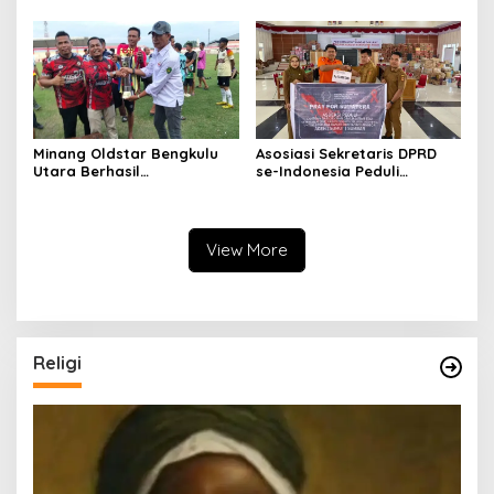
Cendramata
Minang Oldstar Bengkulu
Asosiasi Sekretaris DPRD
Utara Berhasil
se-Indonesia Peduli
Mempertahankan Juara
Bencana di Agam
Dalam Liga MOS U37+ Se-
provinsi Bengkulu
View More
Religi