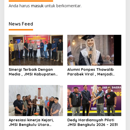
Anda harus
masuk
untuk berkomentar.
News Feed
Sinergi Terbaik Dengan
Alumni Ponpes Thawalib
Media , JMSI Kabupaten
Parabek Viral , Menjadi
Bengkulu Utara Beri
Lulusan Terbaik Di Al Azhar
Penghargaan Khusus
Kairo Dengan Berbagai
Kepada Kapolres Bengkulu
Prestasi
Utara
Apresiasi kinerja Kejari,
Dedy Hardiansyah Piloti
JMSI Bengkulu Utara
JMSI Bengkulu 2026 – 2031
Berikan Piagam Dan