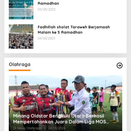
Ramadhan
05/03/2025
Fadhillah sholat Taraweh Berjamaah
Malam ke 5 Ramadhan
04/03/2025
Olahraga
Minang Oldstar Bengkulu Utara Berhasil
Liga
h
Mempertahankan Juara Dalam Liga MOS
S
U37+ Se-provinsi Bengkulu
K
Di News, Olahraga
|
24/01/2026
Di