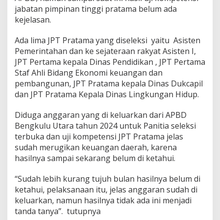
n
jabatan pimpinan tinggi pratama belum ada
S
kejelasan.
a
m
Ada lima JPT Pratama yang diseleksi yaitu Asisten
p
a
Pemerintahan dan ke sejateraan rakyat Asisten I,
i
JPT Pertama kepala Dinas Pendidikan , JPT Pertama
S
Staf Ahli Bidang Ekonomi keuangan dan
e
pembangunan, JPT Pratama kepala Dinas Dukcapil
k
dan JPT Pratama Kepala Dinas Lingkungan Hidup.
a
r
a
Diduga anggaran yang di keluarkan dari APBD
n
Bengkulu Utara tahun 2024 untuk Panitia seleksi
g
terbuka dan uji kompetensi JPT Pratama jelas
B
sudah merugikan keuangan daerah, karena
e
l
hasilnya sampai sekarang belum di ketahui.
u
m
“Sudah lebih kurang tujuh bulan hasilnya belum di
D
ketahui, pelaksanaan itu, jelas anggaran sudah di
i
keluarkan, namun hasilnya tidak ada ini menjadi
l
a
tanda tanya”. tutupnya
n