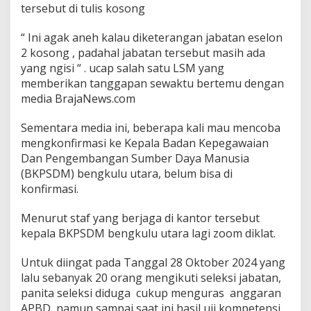
U
tersebut di tulis kosong
t
a
“ Ini agak aneh kalau diketerangan jabatan eselon
r
2 kosong , padahal jabatan tersebut masih ada
a
yang ngisi “ . ucap salah satu LSM yang
D
i
memberikan tanggapan sewaktu bertemu dengan
d
media BrajaNews.com
u
g
Sementara media ini, beberapa kali mau mencoba
a
mengkonfirmasi ke Kepala Badan Kepegawaian
M
e
Dan Pengembangan Sumber Daya Manusia
n
(BKPSDM) bengkulu utara, belum bisa di
y
konfirmasi.
a
l
Menurut staf yang berjaga di kantor tersebut
a
h
kepala BKPSDM bengkulu utara lagi zoom diklat.
i
A
Untuk diingat pada Tanggal 28 Oktober 2024 yang
t
lalu sebanyak 20 orang mengikuti seleksi jabatan,
u
panita seleksi diduga cukup menguras anggaran
r
a
APBD, namun sampai saat ini hasil uji kompetensi