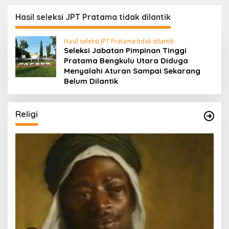
Sumarno S,Pd Resmi
Kepulangan Jemaah
Buka Raflesia Kemumu
Haji Dengan Penuh
Hasil seleksi JPT Pratama tidak dilantik
Festival
Rasa Syukur
Hasil seleksi JPT Pratama tidak dilantik
Seleksi Jabatan Pimpinan Tinggi
Pratama Bengkulu Utara Diduga
Menyalahi Aturan Sampai Sekarang
Belum Dilantik
Religi