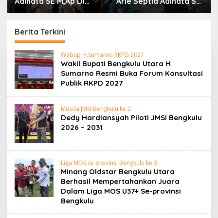
Adinata SE M,Ap Di
Arie Septia Adinata SE,
dampingi Wakil Bupati
MAp Sambut
Sumarno S,Pd Resmi
Kepulangan Jemaah
Buka Raflesia Kemumu
Haji Dengan Penuh
Berita Terkini
Festival
Rasa Syukur
B
Wabup H.Sumarno RKPD 2027
r
Wakil Bupati Bengkulu Utara H
a
Sumarno Resmi Buka Forum Konsultasi
j
Publik RKPD 2027
a
N
e
w
Musda JMSI Bengkulu ke 2
s
Dedy Hardiansyah Piloti JMSI Bengkulu
.
2026 – 2031
c
o
m
Liga MOS se provinsi Bengkulu ke 3
Minang Oldstar Bengkulu Utara
Berhasil Mempertahankan Juara
Dalam Liga MOS U37+ Se-provinsi
Bengkulu